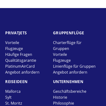
PRIVAT­JETS
GRUPPEN­FLÜGE
Vorteile
Charterflüge für
Flugzeuge
Gruppen
Häufige Fragen
Vorteile
Qualitätsgarantie
Flugzeuge
PlatinumAirCard
Linienflüge für Gruppen
Angebot anfordern
Angebot anfordern
REISE­IDEEN
UNTER­NEHMEN
Mallorca
Geschäftsbereiche
Sylt
Historie
St. Moritz
Philosophie