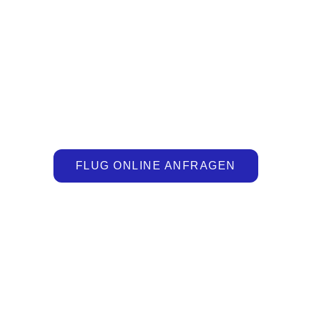
BEREIT ZUM ABFLUG?
FORDERN SIE JETZT IHR INDIVIDUELLES
CHARTERANGEBOT AN!
FLUG ONLINE ANFRAGEN