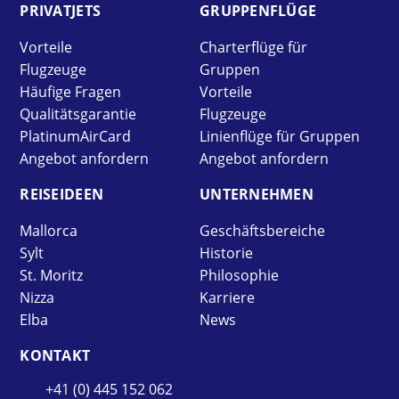
PRIVAT­JETS
GRUPPEN­FLÜGE
Vorteile
Charterflüge für
Flugzeuge
Gruppen
Häufige Fragen
Vorteile
Qualitätsgarantie
Flugzeuge
PlatinumAirCard
Linienflüge für Gruppen
Angebot anfordern
Angebot anfordern
REISE­IDEEN
UNTER­NEHMEN
Mallorca
Geschäftsbereiche
Sylt
Historie
St. Moritz
Philosophie
Nizza
Karriere
Elba
News
KONTAKT
+41 (0) 445 152 062