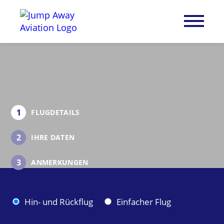
1
FLUGDETAILS
2
IHRE DATEN
3
ANMERKUNGEN
F
Hin- und Rückflug
Einfacher Flug
l
u