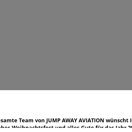
esamte Team von JUMP AWAY AVIATION wünscht 
ohes Weihnachtsfest und alles Gute für das Jahr 2