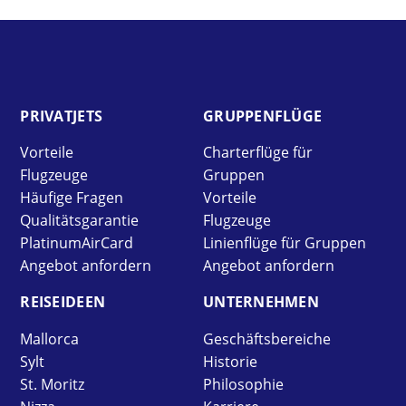
PRIVAT­JETS
GRUPPEN­FLÜGE
Vorteile
Charterflüge für
Flugzeuge
Gruppen
Häufige Fragen
Vorteile
Qualitätsgarantie
Flugzeuge
PlatinumAirCard
Linienflüge für Gruppen
Angebot anfordern
Angebot anfordern
REISE­IDEEN
UNTER­NEHMEN
Mallorca
Geschäftsbereiche
Sylt
Historie
St. Moritz
Philosophie