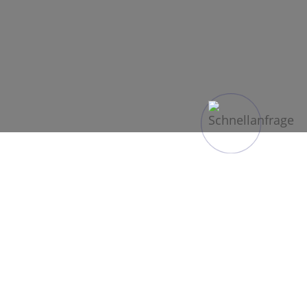
ION im
inmal
ot sowie