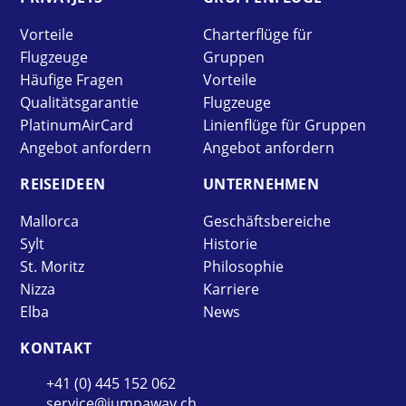
Vorteile
Charterflüge für
Flugzeuge
Gruppen
Häufige Fragen
Vorteile
Qualitätsgarantie
Flugzeuge
PlatinumAirCard
Linienflüge für Gruppen
Angebot anfordern
Angebot anfordern
REISE­IDEEN
UNTER­NEHMEN
Mallorca
Geschäftsbereiche
Sylt
Historie
St. Moritz
Philosophie
Nizza
Karriere
Elba
News
KONTAKT
+41 (0) 445 152 062
service@jumpaway.ch