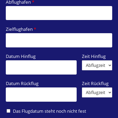
Abflughafen
*
g
a
r
t
Zielflughafen
*
Datum Hinflug
Zeit Hinflug
Datum Rückflug
Zeit Rückflug
F
Das Flugdatum steht noch nicht fest
l