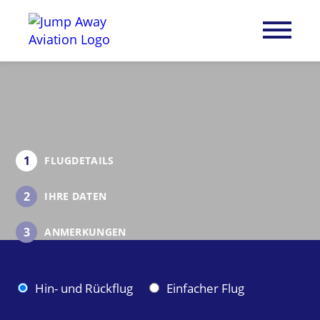
1
FLUGDETAILS
2
IHRE DATEN
3
ANMERKUNGEN
F
Hin- und Rückflug
Einfacher Flug
l
u