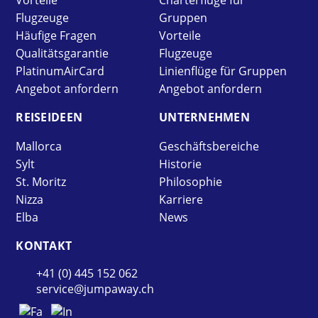
Vorteile
Charterflüge für
Flugzeuge
Gruppen
Häufige Fragen
Vorteile
Qualitätsgarantie
Flugzeuge
PlatinumAirCard
Linienflüge für Gruppen
Angebot anfordern
Angebot anfordern
REISE­IDEEN
UNTER­NEHMEN
Mallorca
Geschäftsbereiche
Sylt
Historie
St. Moritz
Philosophie
Nizza
Karriere
Elba
News
KONTAKT
+41 (0) 445 152 062
service@jumpaway.ch