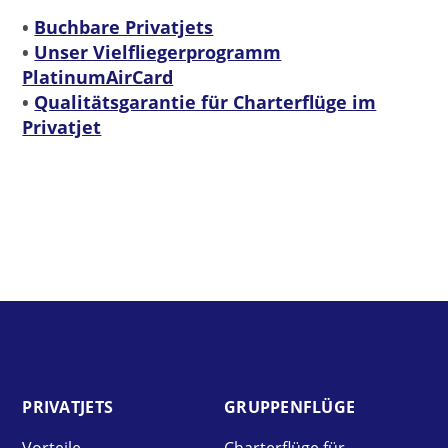
•
Buchbare Privatjets
•
Unser Vielfliegerprogramm
PlatinumAirCard
•
Qualitätsgarantie für Charterflüge im
Privatjet
PRIVAT­JETS
GRUPPEN­FLÜGE