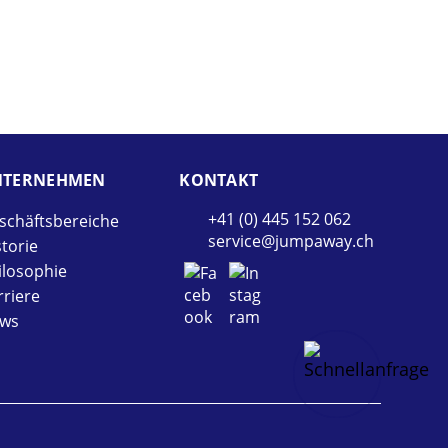
TER­NEHMEN
KONTAKT
+41 (0) 445 152 062
schäftsbereiche
service@jumpaway.ch
storie
ilosophie
rriere
ws