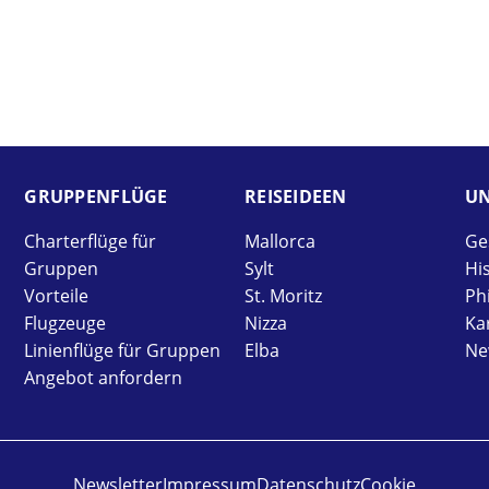
GRUPPEN­FLÜGE
REISE­IDEEN
UN
Charterflüge für
Mallorca
Ge
Gruppen
Sylt
Hi
Vorteile
St. Moritz
Ph
Flugzeuge
Nizza
Ka
Linienflüge für Gruppen
Elba
Ne
Angebot anfordern
Newsletter
Impressum
Datenschutz
Cookie