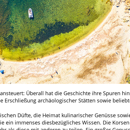
ansteuert: Überall hat die Geschichte ihre Spuren hin
 Erschließung archäologischer Stätten sowie beliebte
rischen Düfte, die Heimat kulinarischer Genüsse sowi
e ein immenses diesbezügliches Wissen. Die Korsen s
ehr als diese mit anderen zu teilen. Ein großer Genu