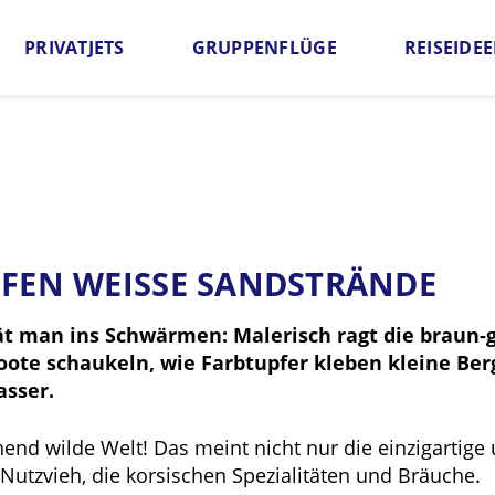
PRIVATJETS
GRUPPENFLÜGE
REISEIDE
Offerte anfordern
Häufige Fragen
Qualitätsgar
FFEN WEISSE SANDSTRÄNDE
ät man ins Schwärmen: Malerisch ragt die braun-
ote schaukeln, wie Farbtupfer kleben kleine Ber
asser.
chend wilde Welt! Das meint nicht nur die einzigartig
Nutzvieh, die korsischen Spezialitäten und Bräuche.