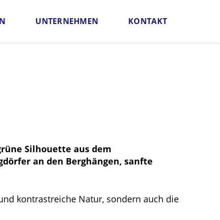
EN
UNTERNEHMEN
KONTAKT
antie
PlatinumAirCard
grüne Silhouette aus dem
gdörfer an den Berghängen, sanfte
e und kontrastreiche Natur, sondern auch die