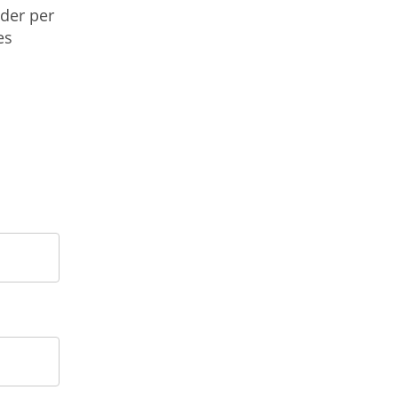
der per
es