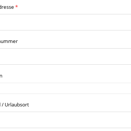
dresse
*
nnummer
n
l / Urlaubsort