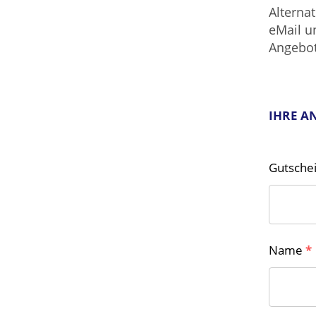
Alterna
eMail u
Angebot
IHRE A
Gutsch
Name
*