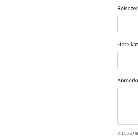
Reisezei
Hotelkat
Anmerk
(z.B. Zusa