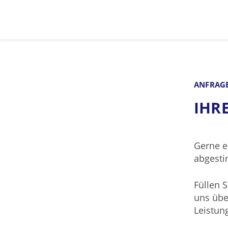
ANFRAG
IHR
Gerne e
abgesti
Füllen 
uns übe
Leistun