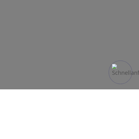
Ab dem 01. Juni 2020 gibt es wieder Direktflüge
nach Tel Aviv: Die israelische Fluggesellschaft El
Al fliegt ab diesem Datum Montags, Mittwochs