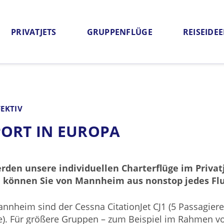
PRIVATJETS
GRUPPENFLÜGE
REISEIDE
Offerte anfordern
Häufige Fragen
Qualitätsgar
EKTIV
PORT IN EUROPA
rden unsere individuellen Charterflüge im Priva
können Sie von Mannheim aus nonstop jedes Flug
nheim sind der Cessna CitationJet CJ1 (5 Passagiere),
re). Für größere Gruppen – zum Beispiel im Rahmen vo