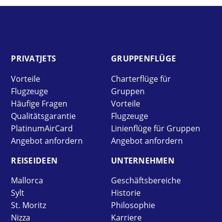
PRIVAT­JETS
GRUPPEN­FLÜGE
Vorteile
Charterflüge für
Flugzeuge
Gruppen
Häufige Fragen
Vorteile
Qualitätsgarantie
Flugzeuge
PlatinumAirCard
Linienflüge für Gruppen
Angebot anfordern
Angebot anfordern
REISE­IDEEN
UNTER­NEHMEN
Mallorca
Geschäftsbereiche
Sylt
Historie
St. Moritz
Philosophie
Nizza
Karriere