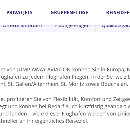
PRIVATJETS
GRUPPENFLÜGE
REISEIDE
Offerte anfordern
Häufige Fragen
Qualitätsgar
atjet von JUMP AWAY AVIATION können Sie in Europa,
ughafen zu jedem Flughafen fliegen. In der Schweiz b
f, St. Gallen/Altenrhein, St. Moritz sowie Bouchs an.
jet profitieren Sie von Flexibilität, Komfort und Zeitg
gt und können bei Bedarf auch kurzfristig geändert 
und landen – viele dieser Flughäfen werden von Linien
eller an Ihr eigentliches Reiseziel.