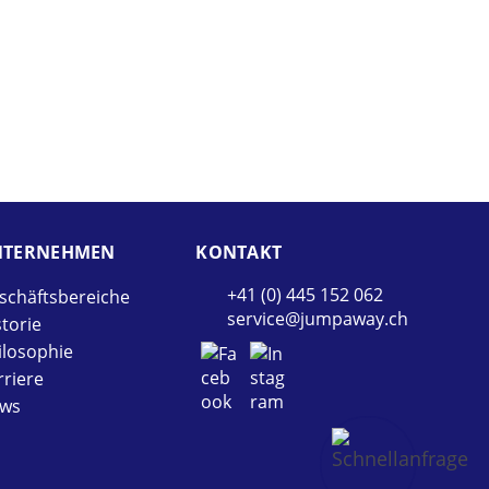
TER­NEHMEN
KONTAKT
+41 (0) 445 152 062
schäftsbereiche
service@jumpaway.ch
storie
ilosophie
rriere
ws