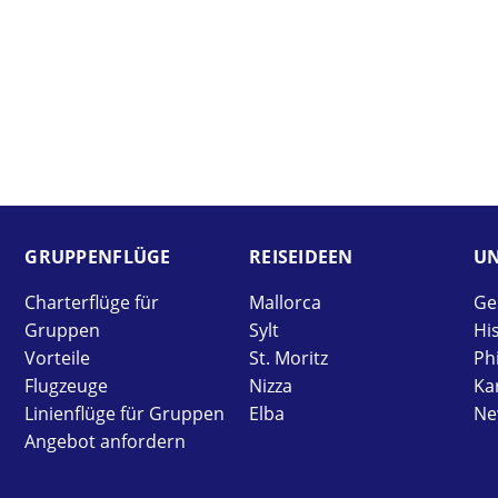
GRUPPEN­FLÜGE
REISE­IDEEN
UN
Charterflüge für
Mallorca
Ge
Gruppen
Sylt
Hi
Vorteile
St. Moritz
Ph
Flugzeuge
Nizza
Ka
Linienflüge für Gruppen
Elba
Ne
Angebot anfordern