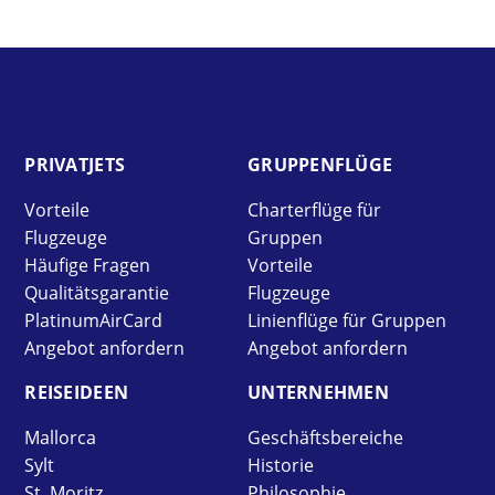
PRIVAT­JETS
GRUPPEN­FLÜGE
Vorteile
Charterflüge für
Flugzeuge
Gruppen
Häufige Fragen
Vorteile
Qualitätsgarantie
Flugzeuge
PlatinumAirCard
Linienflüge für Gruppen
Angebot anfordern
Angebot anfordern
REISE­IDEEN
UNTER­NEHMEN
Mallorca
Geschäftsbereiche
Sylt
Historie
St. Moritz
Philosophie